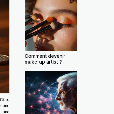
Comment devenir
make-up artist ?
d’être
e une
e une