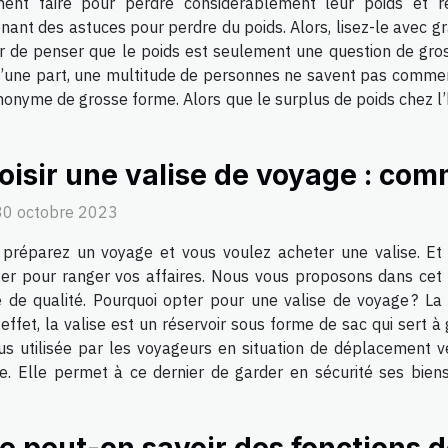
nt faire pour perdre considérablement leur poids et rede
nant des astuces pour perdre du poids. Alors, lisez-le avec gra
ur de penser que le poids est seulement une question de gros
e. D’une part, une multitude de personnes ne savent pas comme
synonyme de grosse forme. Alors que le surplus de poids chez 
oisir une valise de voyage : com
30 octobre 2023
préparez un voyage et vous voulez acheter une valise. Et
er pour ranger vos affaires. Nous vous proposons dans cet 
e de qualité. Pourquoi opter pour une valise de voyage ? La
effet, la valise est un réservoir sous forme de sac qui sert 
s utilisée par les voyageurs en situation de déplacement vers
e. Elle permet à ce dernier de garder en sécurité ses bien