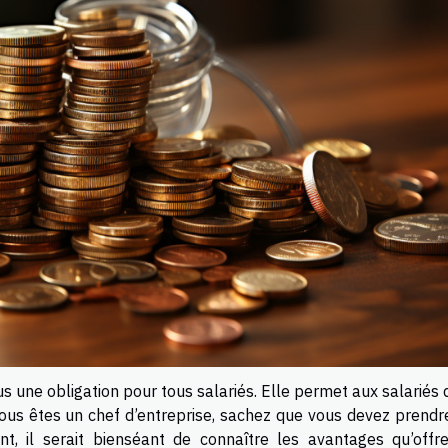
s une obligation pour tous salariés. Elle permet aux salariés 
ous êtes un chef d’entreprise, sachez que vous devez prendr
t, il serait bienséant de connaître les avantages qu’offr