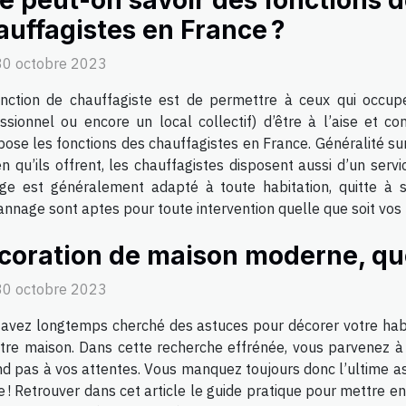
e peut-on savoir des fonctions 
auffagistes en France ?
30 octobre 2023
onction de chauffagiste est de permettre à ceux qui occu
ssionnel ou encore un local collectif) d’être à l’aise et 
pose les fonctions des chauffagistes en France. Généralité sur 
tien qu’ils offrent, les chauffagistes disposent aussi d’un s
ge est généralement adapté à toute habitation, quitte à s
nage sont aptes pour toute intervention quelle que soit vos p
coration de maison moderne, que 
30 octobre 2023
avez longtemps cherché des astuces pour décorer votre habi
tre maison. Dans cette recherche effrénée, vous parvenez à 
d pas à vos attentes. Vous manquez toujours donc l’ultime 
 ! Retrouver dans cet article le guide pratique pour mettre en 