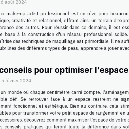
26 août 2024
ir make-up artist professionnel est un rêve pour beaucou
ique, créativité et relationnel, offrant ainsi un terrain d'ex
arence des autres. Pour réussir dans ce domaine, il est ess
de base à la construction d'un réseau professionnel solide
trise des techniques de maquillage est primordiale. Il ne suff
subtilités des différents types de peau, apprendre à jouer avec
 conseils pour optimiser l'espace
15 février 2024
un monde où chaque centimètre carré compte, l'aménagement
able défi. Se retrouver face à un espace restreint ne sig
ment fonctionnel et esthétique. Bien au contraire, cela stimu
libles pour transformer votre petit espace de rangement en un
s accessoires, découvrez comment maximiser l'espace de votre d
s conseils pratiques qui feront toute la différence dans vo